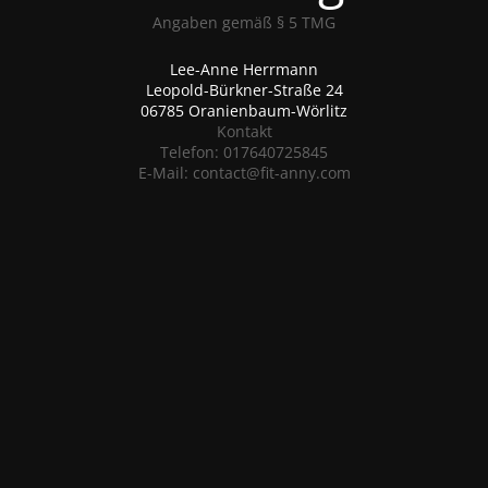
Angaben gemäß § 5 TMG
Lee-Anne Herrmann
Leopold-Bürkner-Straße 24
06785 Oranienbaum-Wörlitz
Kontakt
Telefon: 017640725845
E-Mail: contact@fit-anny.com